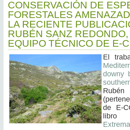
CONSERVACIÓN DE ESP
FORESTALES AMENAZAD
LA RECIENTE PUBLICACI
RUBÉN SANZ REDONDO,
EQUIPO TÉCNICO DE E-
El trab
Mediter
downy b
souther
Rubé
(perten
de E-C
libro 
Extrema