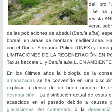
del libro “
se ha pu
revista 
versa sobr
de las poblaciones de abedul (
Betula alba
), esp
boreal, en áreas de montaña mediterránea. Ha
con el Doctor Fernando Pulido (UNEX) y form
LIMITACIONES DE LA REGENERACIÓN EN 
Taxus baccata L. y
Betula alba
L. EN AMBIENT
En los últimos años la biología de la cons
amenazadas
se ha convertido en una discipl
explicar la deriva de un buen número de
e
desaparición
. La distribución actual de estas
acaecidos en el pasado debido a causas p
glaciaciones del cuaternario
o la
desecación